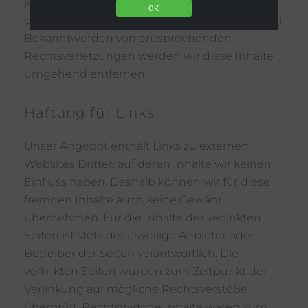
jedoch erst ab dem Zeitpunkt der Kenntnis
OK
einer konkreten Rechtsverletzung möglich. Bei
Bekanntwerden von entsprechenden
Rechtsverletzungen werden wir diese Inhalte
umgehend entfernen.
Haftung für Links
Unser Angebot enthält Links zu externen
Websites Dritter, auf deren Inhalte wir keinen
Einfluss haben. Deshalb können wir für diese
fremden Inhalte auch keine Gewähr
übernehmen. Für die Inhalte der verlinkten
Seiten ist stets der jeweilige Anbieter oder
Betreiber der Seiten verantwortlich. Die
verlinkten Seiten wurden zum Zeitpunkt der
Verlinkung auf mögliche Rechtsverstöße
überprüft. Rechtswidrige Inhalte waren zum