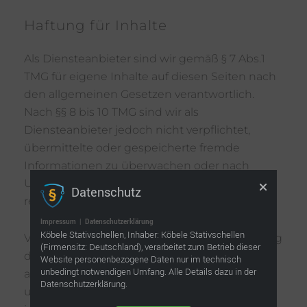
Haftung für Inhalte
Als Diensteanbieter sind wir gemäß § 7 Abs.1
TMG für eigene Inhalte auf diesen Seiten nach
den allgemeinen Gesetzen verantwortlich.
Nach §§ 8 bis 10 TMG sind wir als
Diensteanbieter jedoch nicht verpflichtet,
übermittelte oder gespeicherte fremde
Informationen zu überwachen oder nach
Umständen zu forschen, die auf eine
Datenschutz
rechtswidrige Tätigkeit hinweisen.
Impressum
|
Datenschutzerklärung
Köbele Stativschellen, Inhaber: Köbele Stativschellen
Verpflichtungen zur Entfernung oder Sperrung
(Firmensitz: Deutschland), verarbeitet zum Betrieb dieser
der Nutzung von Informationen nach den
Website personenbezogene Daten nur im technisch
unbedingt notwendigen Umfang. Alle Details dazu in der
allgemeinen Gesetzen bleiben hiervon
Datenschutzerklärung.
unberührt. Eine diesbezügliche Haftung ist