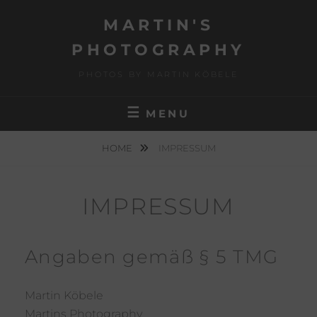
Skip
MARTIN'S
to
content
PHOTOGRAPHY
PHOTOS BY MARTIN KÖBELE
MENU
HOME
IMPRESSUM
IMPRESSUM
Angaben gemäß § 5 TMG
Martin Köbele
Martins Photography